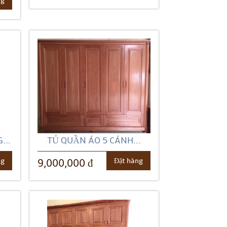
ng
...
TỦ QUẦN ÁO 5 CÁNH...
ng
Đặt hàng
9,000,000 đ