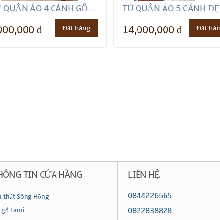
 QUẦN ÁO 4 CÁNH GỖ...
TỦ QUẦN ÁO 5 CÁNH ĐẸP
Đặt hàng
Đặt hà
000,000 đ
14,000,000 đ
HÔNG TIN CỬA HÀNG
LIÊN HỆ
0844226565
i thất Sông Hồng
0822838828
 gỗ Fami