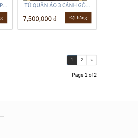
...
TỦ QUẦN ÁO 3 CÁNH GỖ...
ng
Đặt hàng
7,500,000 đ
1
2
»
Page 1 of 2