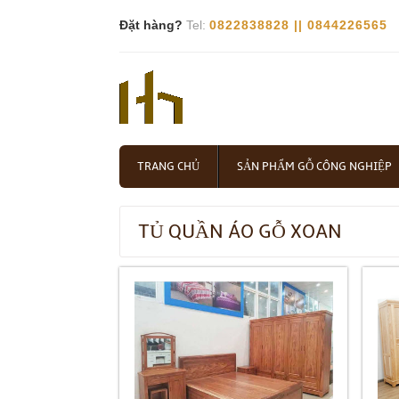
Đặt hàng?
Tel:
0822838828 || 0844226565
TRANG CHỦ
SẢN PHẨM GỖ CÔNG NGHIỆP
TỦ QUẦN ÁO GỖ XOAN