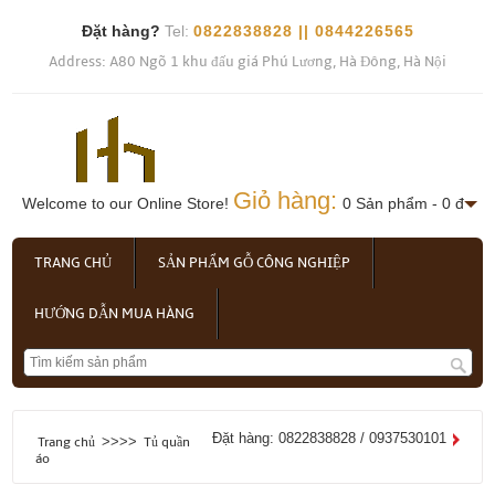
Đặt hàng?
Tel:
0822838828 || 0844226565
Address: A80 Ngõ 1 khu đấu giá Phú Lương, Hà Đông, Hà Nội
Giỏ hàng:
Welcome to our Online Store!
0 Sản phẩm - 0 đ
TRANG CHỦ
SẢN PHẨM GỖ CÔNG NGHIỆP
HƯỚNG DẪN MUA HÀNG
Đặt hàng: 0822838828 / 0937530101
>>>>
Trang chủ
Tủ quần
áo