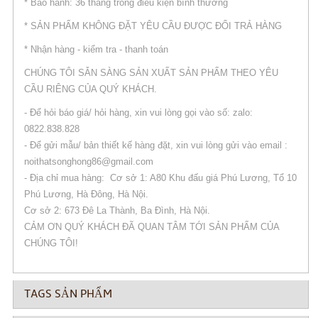
* Bảo hành: 36 tháng trong điều kiện bình thường
* SẢN PHẨM KHÔNG ĐẶT YÊU CẦU ĐƯỢC ĐỔI TRẢ HÀNG
* Nhận hàng - kiểm tra - thanh toán
CHÚNG TÔI SẴN SÀNG SẢN XUẤT SẢN PHẨM THEO YÊU
CẦU RIÊNG CỦA QUÝ KHÁCH.
- Để hỏi báo giá/ hỏi hàng, xin vui lòng gọi vào số: zalo:
0822.838.828
- Để gửi mẫu/ bản thiết kế hàng đặt, xin vui lòng gửi vào email :
noithatsonghong86@gmail.com
- Địa chỉ mua hàng: Cơ sở 1: A80 Khu đấu giá Phú Lương, Tổ 10
Phú Lương, Hà Đông, Hà Nội.
Cơ sở 2: 673 Đê La Thành, Ba Đình, Hà Nội.
CẢM ƠN QUÝ KHÁCH ĐÃ QUAN TÂM TỚI SẢN PHẨM CỦA
CHÚNG TÔI!
TAGS SẢN PHẨM