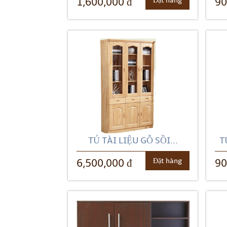
Đặt hàng
1,600,000 đ
90
TỦ TÀI LIỆU GỖ SỒI...
T
Đặt hàng
6,500,000 đ
90