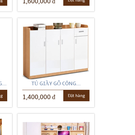
ng
Đặt hàng
1,600,000 đ
...
TỦ GIẦY GỖ CÔNG...
ng
Đặt hàng
1,400,000 đ