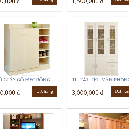
Đặt hàng
Đặt hà
0,000 đ
1,500,000 đ
Ủ GIẦY GỖ MFC RỘNG...
TỦ TÀI LIỆU VĂN PHÒNG
Đặt hàng
Đặt hà
0,000 đ
3,000,000 đ