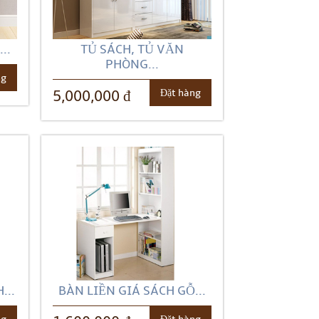
..
TỦ SÁCH, TỦ VĂN
PHÒNG...
ng
Đặt hàng
5,000,000 đ
...
BÀN LIỀN GIÁ SÁCH GỖ...