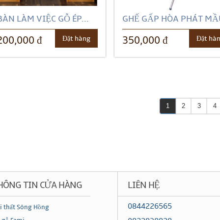
BÀN LÀM VIỆC GỖ ÉP...
GHẾ GẤP HÒA PHÁT MẦU
Đặt hàng
Đặt hà
200,000 đ
350,000 đ
1
2
3
4
HÔNG TIN CỬA HÀNG
LIÊN HỆ
0844226565
i thất Sông Hồng