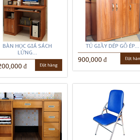
BÀN HỌC GIÁ SÁCH
TỦ GIẦY DÉP GỖ ÉP...
LỬNG...
Đặt hà
900,000 đ
Đặt hàng
200,000 đ