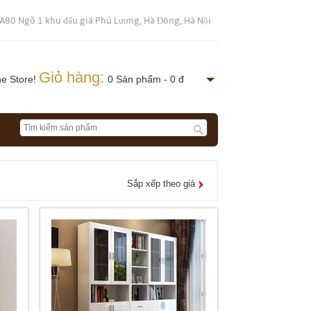
 A80 Ngõ 1 khu đấu giá Phú Lương, Hà Đông, Hà Nội
Giỏ hàng:
ne Store!
0 Sản phẩm - 0 đ
Sắp xếp theo giá