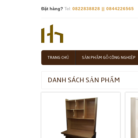
Đặt hàng?
Tel:
0822838828 || 0844226565
TRANG CHỦ
SẢN PHẨM GỖ CÔNG NGHIỆP
DANH SÁCH SẢN PHẨM