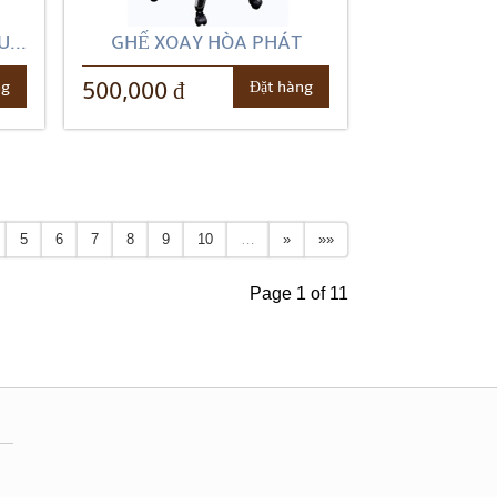
...
GHẾ XOAY HÒA PHÁT
ng
Đặt hàng
500,000 đ
5
6
7
8
9
10
…
»
»»
Page 1 of 11