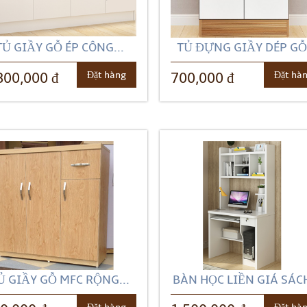
TỦ GIẦY GỖ ÉP CÔNG...
TỦ ĐỰNG GIẦY DÉP GỖ.
Đặt hàng
Đặt hà
800,000 đ
700,000 đ
Ủ GIẦY GỖ MFC RỘNG...
BÀN HỌC LIỀN GIÁ SÁCH