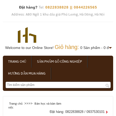
Đặt hàng?
Tel:
0822838828 || 0844226565
Address: A80 Ngõ 1 khu đấu giá Phú Lương, Hà Đông, Hà Nội
Giỏ hàng:
Welcome to our Online Store!
0 Sản phẩm - 0 đ
TRANG CHỦ
SẢN PHẨM GỖ CÔNG NGHIỆP
HƯỚNG DẪN MUA HÀNG
>>>>
Trang chủ
Bàn học và bàn làm
việc
Đặt hàng: 0822838828 / 0937530101