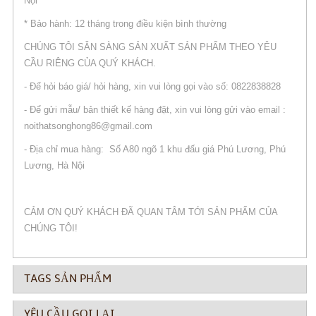
Nội
* Bảo hành: 12 tháng trong điều kiện bình thường
CHÚNG TÔI SẴN SÀNG SẢN XUẤT SẢN PHẨM THEO YÊU
CẦU RIÊNG CỦA QUÝ KHÁCH.
- Để hỏi báo giá/ hỏi hàng, xin vui lòng gọi vào số: 0822838828
- Để gửi mẫu/ bản thiết kế hàng đặt, xin vui lòng gửi vào email :
noithatsonghong86@gmail.com
- Địa chỉ mua hàng: Số A80 ngõ 1 khu đấu giá Phú Lương, Phú
Lương, Hà Nội
CẢM ƠN QUÝ KHÁCH ĐÃ QUAN TÂM TỚI SẢN PHẨM CỦA
CHÚNG TÔI!
TAGS SẢN PHẨM
YÊU CẦU GỌI LẠI