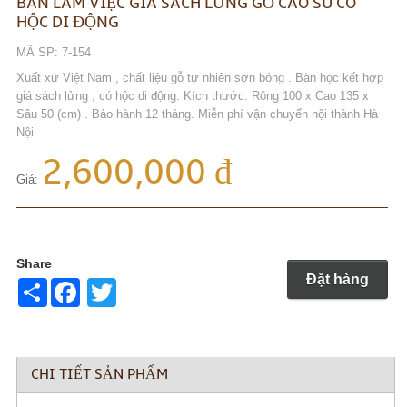
BÀN LÀM VIỆC GIÁ SÁCH LỬNG GỖ CAO SU CÓ
HỘC DI ĐỘNG
MÃ SP: 7-154
Xuất xứ Việt Nam , chất liệu gỗ tự nhiên sơn bóng . Bàn học kết hợp
giá sách lửng , có hộc di động. Kích thước: Rộng 100 x Cao 135 x
Sâu 50 (cm) . Bảo hành 12 tháng. Miễn phí vận chuyển nội thành Hà
Nội
2,600,000 đ
Giá:
Share
Đặt hàng
Share
Twitter
CHI TIẾT SẢN PHẨM