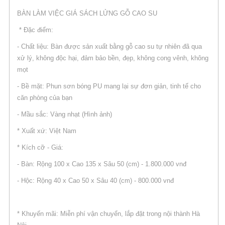
BÀN LÀM VIỆC GIÁ SÁCH LỬNG GỖ CAO SU
* Đặc điểm:
- Chất liệu: Bàn được sản xuất bằng gỗ cao su tự nhiên đã qua
xử lý, không độc hại, đảm bảo bền, đẹp, không cong vênh, không
mọt
- Bề mặt: Phun sơn bóng PU mang lại sự đơn giản, tinh tế cho
căn phòng của bạn
- Mầu sắc: Vàng nhạt (Hình ảnh)
* Xuất xứ: Việt Nam
* Kích cỡ - Giá:
- Bàn: Rộng 100 x Cao 135 x Sâu 50 (cm) - 1.800.000 vnđ
- Hộc: Rộng 40 x Cao 50 x Sâu 40 (cm) - 800.000 vnđ
* Khuyến mãi: Miễn phí vận chuyển, lắp đặt trong nội thành Hà