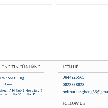
HÔNG TIN CỬA HÀNG
LIÊN HỆ
0844226565
i thất Sông Hồng
0822838828
 gỗ Fami
dress: A80 Ngõ 1 Khu đấu giá
noithatsonghong86@gma
ú Lương, Hà Đông, Hà Nội
FOLLOW US