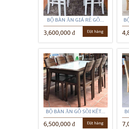
BỘ BÀN ĂN GIÁ RẺ GỖ...
BỘ
Đặt hàng
3,600,000 đ
4,
BỘ BÀN ĂN GỖ SỒI KẾT...
B
Đặt hàng
6,500,000 đ
7,