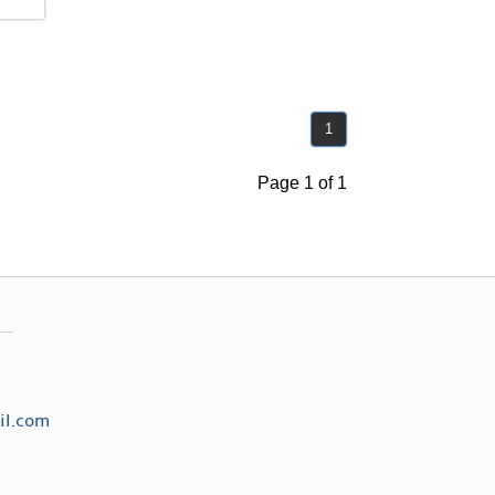
1
Page 1 of 1
il.com