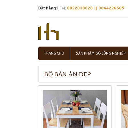
Đặt hàng?
Tel:
0822838828 || 0844226565
TRANG CHỦ
SẢN PHẨM GỖ CÔNG NGHIỆP
BỘ BÀN ĂN ĐẸP