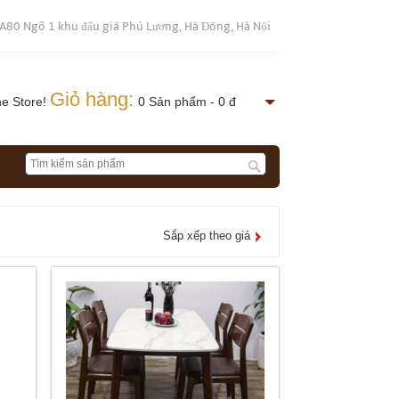
 A80 Ngõ 1 khu đấu giá Phú Lương, Hà Đông, Hà Nội
Giỏ hàng:
ne Store!
0 Sản phẩm - 0 đ
Sắp xếp theo giá