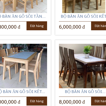
 BÀN ĂN GỖ SỒI TẦN...
BỘ BÀN ĂN GỖ SỒI KẾT.
Đặt hàng
Đặt hà
800,000 đ
6,000,000 đ
Ộ BÀN ĂN GỖ SỒI KẾT...
BỘ BÀN ĂN GỖ SỒI...
Đặt hàng
Đặt hà
000,000 đ
8,000,000 đ